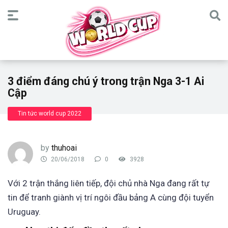
3 điểm đáng chú ý trong trận Nga 3-1 Ai
Cập
Tin tức world cup 2022
by
thuhoai
20/06/2018
0
3928
Với 2 trận thắng liên tiếp, đội chủ nhà Nga đang rất tự
tin để tranh giành vị trí ngôi đầu bảng A cùng đội tuyển
Uruguay.