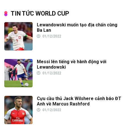
TIN TỨC WORLD CUP
Lewandowski muốn tạo địa chấn cùng
Ba Lan
01/12/2022
Messi lên tiếng về hành động với
Lewandowski
01/12/2022
Cựu cầu thủ Jack Wilshere cảnh báo ĐT
Anh về Marcus Rashford
01/12/2022