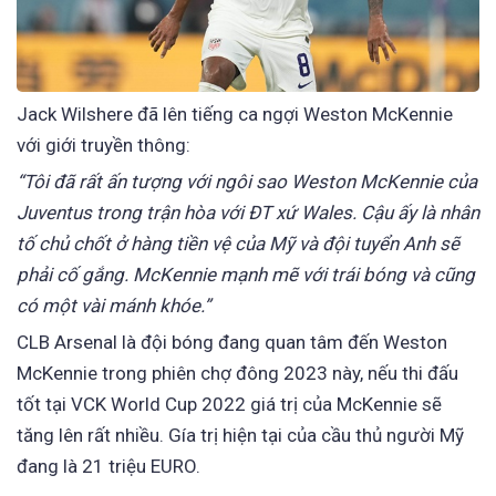
Jack Wilshere đã lên tiếng ca ngợi Weston McKennie
với giới truyền thông:
“Tôi đã rất ấn tượng với ngôi sao Weston McKennie của
Juventus trong trận hòa với ĐT xứ Wales. Cậu ấy là nhân
tố chủ chốt ở hàng tiền vệ của Mỹ và đội tuyển Anh sẽ
phải cố gắ
ng. McKennie mạnh mẽ với trái bóng và cũng
có một vài mánh khóe.”
CLB Arsenal là đội bóng đang quan tâm đến Weston
McKennie trong phiên chợ đông 2023 này, nếu thi đấu
tốt tại VCK World Cup 2022 giá trị của McKennie sẽ
tăng lên rất nhiều. Gía trị hiện tại của cầu thủ người Mỹ
đang là 21 triệu EURO.