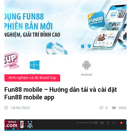
Kinh nghiệm cá độ World Cup
Fun88 mobile – Hướng dẫn tải và cài đặt
Fun88 mobile app
14/06/2023
0
3606