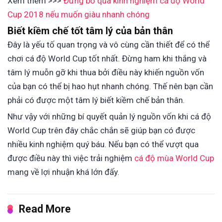
Xem thêm >>>
Đừng bỏ qua kinh nghiệm cá độ World
Cup 2018 nếu muốn giàu nhanh chóng
Biết kiềm chế tốt tâm lý của bản thân
Đây là yếu tố quan trọng và vô cùng cần thiết để có thể
chơi cá độ World Cup tốt nhất. Đừng ham khi thắng và
tâm lý muỗn gỡ khi thua bởi điều này khiến nguồn vốn
của bạn có thể bị hao hụt nhanh chóng. Thế nên bạn cần
phải có được một tâm lý biết kiềm chế bản thân.
Như vậy với những bí quyết quản lý nguồn vốn khi cá độ
World Cup trên đây chắc chắn sẽ giúp bạn có được
nhiều kinh nghiệm quý báu. Nếu bạn có thể vượt qua
được điều này thì việc trải nghiệm
cá độ mùa World Cup
mang về lợi nhuận khá lớn đấy.
Read More