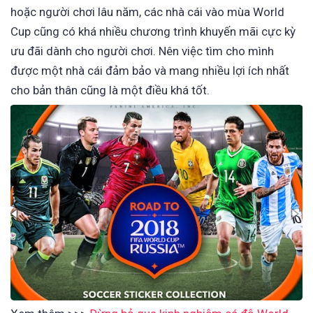
hoặc người chơi lâu năm, các nhà cái vào mùa World
Cup cũng có khá nhiều chương trình khuyến mãi cực kỳ
ưu đãi dành cho người chơi. Nên việc tìm cho mình
được một nhà cái đảm bảo và mang nhiều lợi ích nhất
cho bản thân cũng là một điều khá tốt.