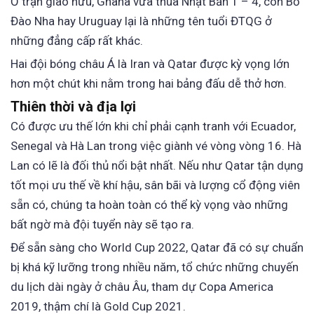
Ở trận giao hữu, Ghana vừa thua Nhật Bản 1 – 4, còn Bồ
Đào Nha hay Uruguay lại là những tên tuổi ĐTQG ở
những đẳng cấp rất khác.
Hai đội bóng châu Á là Iran và Qatar được kỳ vọng lớn
hơn một chút khi nằm trong hai bảng đấu dễ thở hơn.
Thiên thời và địa lợi
Có được ưu thế lớn khi chỉ phải cạnh tranh với Ecuador,
Senegal và Hà Lan trong việc giành vé vòng vòng 16. Hà
Lan có lẽ là đối thủ nổi bật nhất. Nếu như Qatar tận dụng
tốt mọi ưu thế về khí hậu, sân bãi và lượng cổ động viên
sẵn có, chúng ta hoàn toàn có thể kỳ vọng vào những
bất ngờ mà đội tuyển này sẽ tạo ra.
Để sẵn sàng cho World Cup 2022, Qatar đã có sự chuẩn
bị khá kỹ lưỡng trong nhiều năm, tổ chức những chuyến
du lịch dài ngày ở châu Âu, tham dự Copa America
2019, thậm chí là Gold Cup 2021.