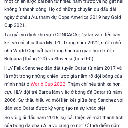
một chiến lược bài bản từ nhiều năm trước và họ gặt hái
không ít thành công. Họ có những chuyến du đấu dài
ngày ở châu Âu, tham dự Copa America 2019 hay Gold
Cup 2021.
Tại giải vô địch khu vực CONCACAF, Qatar vào đến bán
kết và chỉ chịu thua Mỹ 0-1. Trong năm 2022, nước chủ
nhà World Cup bất bại trong hai trận giao hữu trước
Bulgaria (thắng 2-0) và Slovenia (hòa 0-0).
HLV Felix Sanchez dẫn dắt tuyển Qatar từ năm 2017 và
là một trong những chiến lược gia nắm rõ đội bóng của
mình nhất ở
World Cup 2022
. Thậm chí nếu tính xa hơn,
cựu HLV đội trẻ Barca làm việc ở bóng đá Qatar từ năm
2006. Sự thấu hiểu và mối liên kết giữa ông Sanchez với
dàn sao Qatar được kỳ vọng tạo ra sự khác biệt.
So với giải đấu năm 2018, sự cải thiện về mặt thành tích
của bóng đá châu Á là vô cùng rõ nét. Ở thời điểm năm