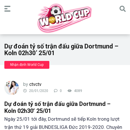
Dự đoán tỷ số trận đấu giữa Dortmund –
Koln 02h30’ 25/01
Nhận định World Cup
by
ctvctv
20/01/2020
0
4089
Dự đoán tỷ số trận đấu giữa Dortmund –
Koln
02h30’ 25/01
Ngày 25/01 tới đây, Dortmund sẽ tiếp Koln trong lượt
trận thứ 19 giải BUNDESLIGA Đức 2019-2020. Chuyên