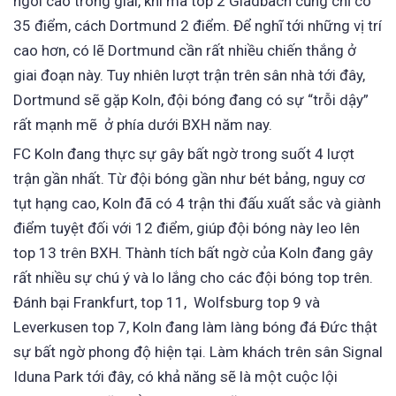
ngôi cao trong giải, khi mà top 2 Gladbach cũng chỉ có
35 điểm, cách Dortmund 2 điểm. Để nghĩ tới những vị trí
cao hơn, có lẽ Dortmund cần rất nhiều chiến thắng ở
giai đoạn này. Tuy nhiên lượt trận trên sân nhà tới đây,
Dortmund sẽ gặp Koln, đội bóng đang có sự “trỗi dậy”
rất mạnh mẽ ở phía dưới BXH năm nay.
FC Koln đang thực sự gây bất ngờ trong suốt 4 lượt
trận gần nhất. Từ đội bóng gần như bét bảng, nguy cơ
tụt hạng cao, Koln đã có 4 trận thi đấu xuất sắc và giành
điểm tuyệt đối với 12 điểm, giúp đội bóng này leo lên
top 13 trên BXH. Thành tích bất ngờ của Koln đang gây
rất nhiều sự chú ý và lo lắng cho các đội bóng top trên.
Đánh bại Frankfurt, top 11, Wolfsburg top 9 và
Leverkusen top 7, Koln đang làm làng bóng đá Đức thật
sự bất ngờ phong độ hiện tại. Làm khách trên sân Signal
Iduna Park tới đây, có khả năng sẽ là một cuộc lội