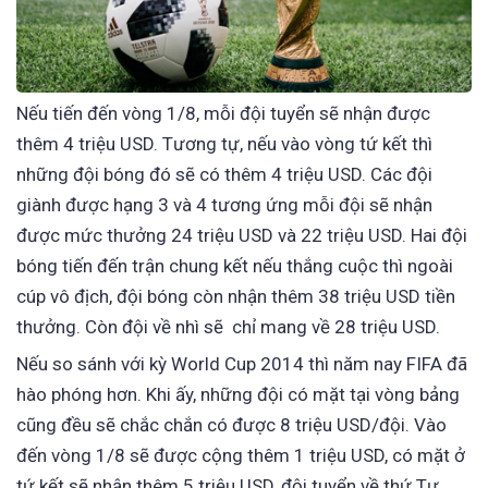
Nếu tiến đến vòng 1/8, mỗi đội tuyển sẽ nhận được
thêm 4 triệu USD. Tương tự, nếu vào vòng tứ kết thì
những đội bóng đó sẽ có thêm 4 triệu USD. Các đội
giành được hạng 3 và 4 tương ứng mỗi đội sẽ nhận
được mức thưởng 24 triệu USD và 22 triệu USD. Hai đội
bóng tiến đến trận chung kết nếu thắng cuộc thì ngoài
cúp vô địch, đội bóng còn nhận thêm 38 triệu USD tiền
thưởng. Còn đội về nhì sẽ chỉ mang về 28 triệu USD.
Nếu so sánh với kỳ World Cup 2014 thì năm nay FIFA đã
hào phóng hơn. Khi ấy, những đội có mặt tại vòng bảng
cũng đều sẽ chắc chắn có được 8 triệu USD/đội. Vào
đến vòng 1/8 sẽ được cộng thêm 1 triệu USD, có mặt ở
tứ kết sẽ nhận thêm 5 triệu USD, đội tuyển về thứ Tư