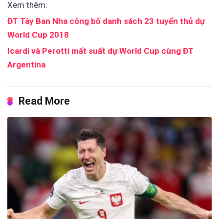
Xem thêm:
ĐT Tây Ban Nha công bố danh sách 23 tuyển thủ dự
World Cup 2018
Icardi và Perotti mất suất dự World Cup cùng ĐT
Argentina
Read More