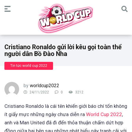
Cristiano Ronaldo gửi lời kêu gọi toàn thể
người dân Bồ Đào Nha
Tin tức world cup 2022
by
worldcup2022
24/11/2022
0
3212
Cristiano Ronaldo là cái tên khiến giới báo chí tốn không
ít giấy mực những ngày chưa diễn ra
World Cup 2022
,
anh và Man United đã đi đến thỏa thuận chấm dứt hợp
đồng giữa hai bên sau những phát biểu gây tranh cãi với