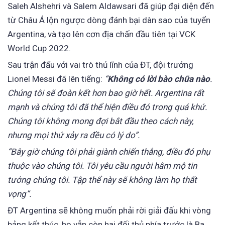
Saleh Alshehri và Salem Aldawsari đã giúp đại diện đến
từ Châu Á lộn ngược dòng đánh bại dàn sao của tuyển
Argentina, và tạo lên cơn địa chấn đầu tiên tại VCK
World Cup 2022.
Sau trận đấu với vai trò thủ lĩnh của ĐT, đội trưởng
Lionel Messi đã lên tiếng:
“
Không có lời bào chữa nào
.
Chúng tôi sẽ đoàn kết hơn bao giờ hết. Argentina rất
mạnh và chúng tôi đã thể hiện điều đó trong quá khứ.
Chúng tôi không mong đợi bắt đầu theo cách này,
nhưng mọi thứ xảy ra đều có lý do”.
“Bây giờ chúng tôi phải giành chiến thắng, điều đó phụ
thuộc vào chúng tôi. Tôi yêu cầu người hâm mộ tin
tưởng chúng tôi. Tập thể này sẽ không làm họ thất
vọng”.
ĐT Argentina sẽ không muốn phải rời giải đấu khi vòng
bảng kết thúc, họ vẫn còn hai đối thủ phía trước là Ba