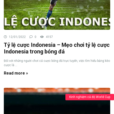
12/01/2022
0
4157
Tỷ lệ cược Indonesia – Mẹo chơi tỷ lệ cược
Indonesia trong bóng đá
Đối với những người chơi cá cược bóng đá trực tuyến, việc tìm hiểu bảng kèo
cược là ...
Read more »
Kinh nghiệm cá độ World Cup