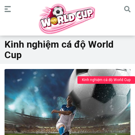
Kinh nghiệm cá độ World
Cup
Kinh nghiệm cá độ World Cup