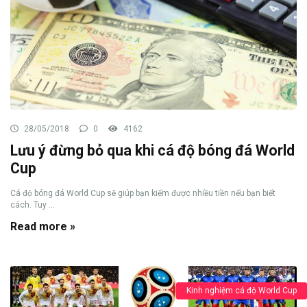
28/05/2018
0
4162
Lưu ý đừng bỏ qua khi cá độ bóng đá World
Cup
Cá độ bóng đá World Cup sẽ giúp bạn kiếm được nhiều tiền nếu bạn biết
cách. Tuy ...
Read more »
Kinh nghiệm cá độ World Cup