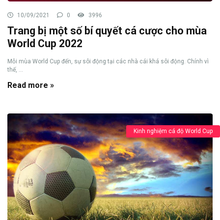
10/09/2021
0
3996
Trang bị một số bí quyết cá cược cho mùa
World Cup 2022
Mỗi mùa World Cup đến, sự sôi động tại các nhà cái khá sôi động. Chính vì
thế, ...
Read more »
Kinh nghiệm cá độ World Cup