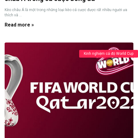
Kèo châu Á là một trong những loại kèo cá cược được rất nhiều người ưa
thích và ...
Read more »
Kinh nghiệm cá độ World Cup