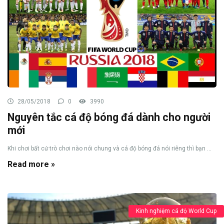
28/05/2018
0
3990
Nguyên tắc cá độ bóng đá dành cho người
mới
Khi chơi bất cứ trò chơi nào nói chung và cá độ bóng đá nói riêng thì bạn ...
Read more »
Kinh nghiệm cá độ World Cup