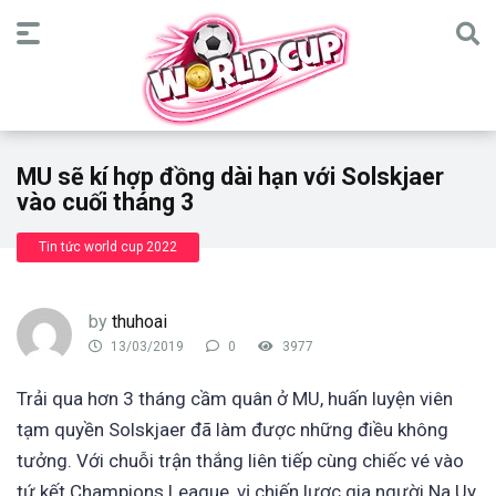
MU sẽ kí hợp đồng dài hạn với Solskjaer
vào cuối tháng 3
Tin tức world cup 2022
by
thuhoai
13/03/2019
0
3977
Trải qua hơn 3 tháng cầm quân ở MU, huấn luyện viên
tạm quyền Solskjaer đã làm được những điều không
tưởng. Với chuỗi trận thắng liên tiếp cùng chiếc vé vào
tứ kết Champions League, vị chiến lược gia người Na Uy