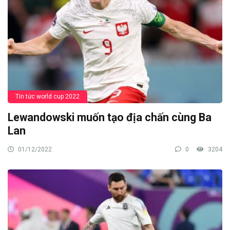
Tin tức world cup 2022
Lewandowski muốn tạo địa chấn cùng Ba
Lan
01/12/2022
0
3204