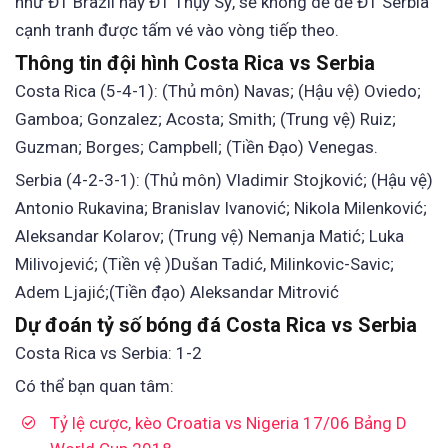
như ĐT Brazil hay ĐT Thụy Sỹ, sẽ không dễ để ĐT Serbia
cạnh tranh được tấm vé vào vòng tiếp theo.
Thông tin đội hình Costa Rica vs Serbia
Costa Rica (5-4-1): (Thủ môn) Navas; (Hậu vệ) Oviedo;
Gamboa; Gonzalez; Acosta; Smith; (Trung vệ) Ruiz;
Guzman; Borges; Campbell; (Tiền Đạo) Venegas.
Serbia (4-2-3-1): (Thủ môn) Vladimir Stojković; (Hậu vệ)
Antonio Rukavina; Branislav Ivanović; Nikola Milenković;
Aleksandar Kolarov; (Trung vệ) Nemanja Matić; Luka
Milivojević; (Tiền vệ )Dušan Tadić, Milinkovic-Savic;
Adem Ljajić;(Tiền đạo) Aleksandar Mitrović
Dự đoán tỷ số bóng đá Costa Rica vs Serbia
Costa Rica vs Serbia: 1-2
Có thể bạn quan tâm:
Tỷ lệ cược, kèo Croatia vs Nigeria 17/06 Bảng D