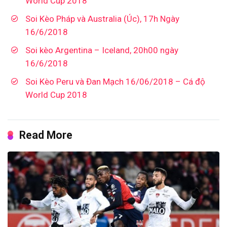
World Cup 2018
Soi Kèo Pháp và Australia (Úc), 17h Ngày
16/6/2018
Soi kèo Argentina – Iceland, 20h00 ngày
16/6/2018
Soi Kèo Peru và Đan Mạch 16/06/2018 – Cá độ
World Cup 2018
Read More