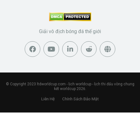
Giải vô địch bóng đá thế giới
© Copyright 2023
ltdworldcup.com
- lịch worldcup - lịch thi đấu vòng chung
kết worldcup 2026.
Liên Hệ
Chính Sách Bảo Mật