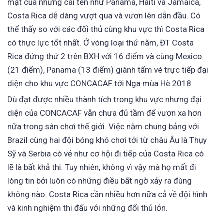
mặt của những cái tên như Panama, Haiti và Jamaica,
Costa Rica dễ dàng vượt qua và vươn lên dẫn đầu. Có
thể thấy so với các đối thủ cùng khu vực thì Costa Rica
có thực lực tốt nhất. Ở vòng loại thứ năm, ĐT Costa
Rica đứng thứ 2 trên BXH với 16 điểm và cùng Mexico
(21 điểm), Panama (13 điểm) giành tấm vé trực tiếp đại
diện cho khu vực CONCACAF tới Nga mùa Hè 2018.
Dù đạt được nhiều thành tích trong khu vực nhưng đại
diện của CONCACAF vẫn chưa đủ tầm để vươn xa hơn
nữa trong sân chơi thế giới. Việc nằm chung bảng với
Brazil cùng hai đội bóng khó chơi tới từ châu Âu là Thụy
Sỹ và Serbia có vẻ như cơ hội đi tiếp của Costa Rica có
lẽ là bất khả thi. Tuy nhiên, không vì vậy mà họ mất đi
lòng tin bởi luôn có những điều bất ngờ xảy ra đúng
không nào. Costa Rica cần nhiều hơn nữa cả về đội hình
và kinh nghiệm thi đấu với những đối thủ lớn.