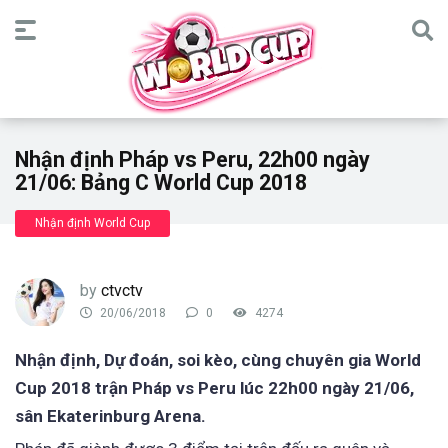
Nhận định Pháp vs Peru, 22h00 ngày
21/06: Bảng C World Cup 2018
Nhận định World Cup
by
ctvctv
20/06/2018
0
4274
Nhận định, Dự đoán, soi kèo, cùng chuyên gia World
Cup 2018 trận Pháp vs Peru lúc 22h00 ngày 21/06,
sân Ekaterinburg Arena.