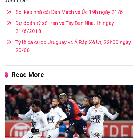
Xem thêm:
Soi kèo nhà cái Đan Mạch vs Úc 19h ngày 21/6
Dự đoán tỷ số Iran vs Tây Ban Nha, 1h ngày
21/6/2018
Tỷ lệ cá cược Uruguay vs Ả Rập Xê Út, 22h00 ngày
20/06
Read More