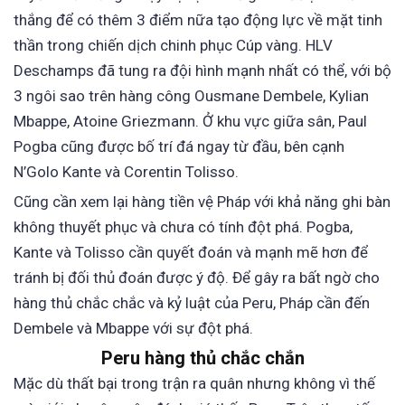
thắng để có thêm 3 điểm nữa tạo động lực về mặt tinh
thần trong chiến dịch chinh phục Cúp vàng. HLV
Deschamps đã tung ra đội hình mạnh nhất có thể, với bộ
3 ngôi sao trên hàng công Ousmane Dembele, Kylian
Mbappe, Atoine Griezmann. Ở khu vực giữa sân, Paul
Pogba cũng được bố trí đá ngay từ đầu, bên cạnh
N’Golo Kante và Corentin Tolisso.
Cũng cần xem lại hàng tiền vệ Pháp với khả năng ghi bàn
không thuyết phục và chưa có tính đột phá. Pogba,
Kante và Tolisso cần quyết đoán và mạnh mẽ hơn để
tránh bị đối thủ đoán được ý độ. Để gây ra bất ngờ cho
hàng thủ chắc chắc và kỷ luật của Peru, Pháp cần đến
Dembele và Mbappe với sự đột phá.
Peru hàng thủ chắc chắn
Mặc dù thất bại trong trận ra quân nhưng không vì thế