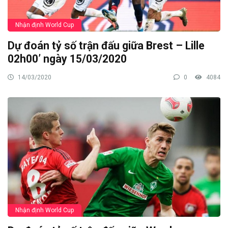
Nhận định World Cup
Dự đoán tỷ số trận đấu giữa Brest – Lille
02h00’ ngày 15/03/2020
14/03/2020
0
4084
Nhận định World Cup