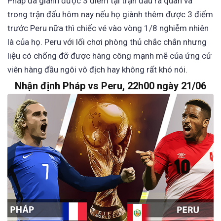
Pháp đã giành được 3 điểm tại trận đấu ra quân và
trong trận đấu hôm nay nếu họ giành thêm được 3 điểm
trước Peru nữa thì chiếc vé vào vòng 1/8 nghiễm nhiên
là của họ. Peru với lối chơi phòng thủ chắc chắn nhưng
liệu có chống đỡ được hàng công mạnh mẽ của ứng cử
viên hàng đầu ngôi vô địch hay không rất khó nói.
Nhận định Pháp vs Peru, 22h00 ngày 21/06