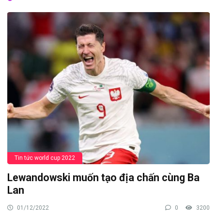
Tin tức world cup 2022
Lewandowski muốn tạo địa chấn cùng Ba
Lan
01/12/2022
0
3200