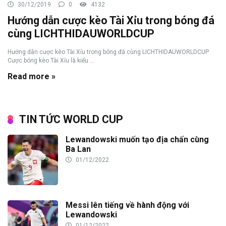
30/12/2019
0
4132
Hướng dẫn cược kèo Tài Xỉu trong bóng đá
cùng LICHTHIDAUWORLDCUP
Hướng dẫn cược kèo Tài Xỉu trong bóng đá cùng LICHTHIDAUWORLDCUP
Cược bóng kèo Tài Xỉu là kiểu ...
Read more »
TIN TỨC WORLD CUP
Lewandowski muốn tạo địa chấn cùng
Ba Lan
01/12/2022
Messi lên tiếng về hành động với
Lewandowski
01/12/2022