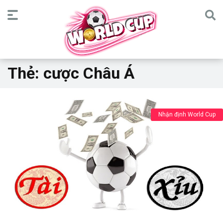
Thẻ:
cược Châu Á
Nhận định World Cup