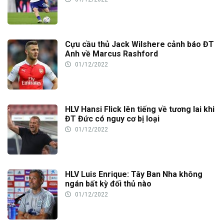
Cựu cầu thủ Jack Wilshere cảnh báo ĐT
Anh về Marcus Rashford
01/12/2022
HLV Hansi Flick lên tiếng về tương lai khi
ĐT Đức có nguy cơ bị loại
01/12/2022
HLV Luis Enrique: Tây Ban Nha không
ngán bất kỳ đối thủ nào
01/12/2022