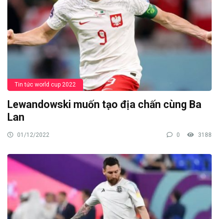
Tin tức world cup 2022
Lewandowski muốn tạo địa chấn cùng Ba
Lan
01/12/2022
0
3188