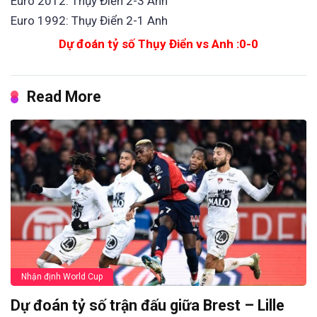
Euro 2012: Thụy Điển 2-3 Anh
Euro 1992: Thụy Điển 2-1 Anh
Dự đoán tỷ số Thụy Điển vs Anh :0-0
Read More
Nhận định World Cup
Dự đoán tỷ số trận đấu giữa Brest – Lille