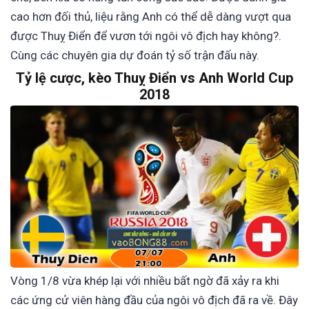
cao hơn đối thủ, liệu rằng Anh có thể dễ dàng vượt qua
được Thuỵ Điển để vươn tới ngôi vô địch hay không?.
Cùng các chuyên gia dự đoán tỷ số trận đấu này.
Tỷ lệ cược, kèo Thuỵ Điển vs Anh World Cup
2018
Vòng 1/8 vừa khép lại với nhiều bất ngờ đã xảy ra khi
các ứng cử viên hàng đầu của ngôi vô địch đã ra về. Đây