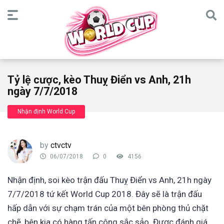
Tỷ lệ cược, kèo Thuỵ Điển vs Anh, 21h
ngày 7/7/2018
Nhận định World Cup
by
ctvctv
06/07/2018
0
4156
Nhận định, soi kèo trận đấu Thuỵ Điển vs Anh, 21h ngày
7/7/2018 tứ kết World Cup 2018. Đây sẽ là trận đấu
hấp dẫn với sự chạm trán của một bên phòng thủ chặt
chẽ, bên kia có hàng tấn công sắc sảo. Được đánh giá