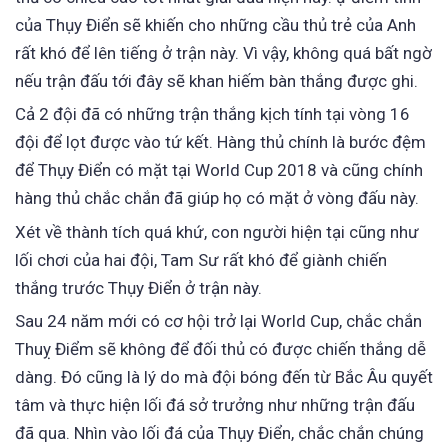
của Thụy Điển sẽ khiến cho những cầu thủ trẻ của Anh
rất khó để lên tiếng ở trận này. Vì vậy, không quá bất ngờ
nếu trận đấu tới đây sẽ khan hiếm bàn thắng được ghi.
Cả 2 đội đã có những trận thắng kịch tính tại vòng 16
đội để lọt được vào tứ kết. Hàng thủ chính là bước đệm
để Thụy Điển có mặt tại World Cup 2018 và cũng chính
hàng thủ chắc chắn đã giúp họ có mặt ở vòng đấu này.
Xét về thành tích quá khứ, con người hiện tại cũng như
lối chơi của hai đội, Tam Sư rất khó để giành chiến
thắng trước Thụy Điển ở trận này.
Sau 24 năm mới có cơ hội trở lại World Cup, chắc chắn
Thuỵ Điểm sẽ không để đối thủ có được chiến thắng dễ
dàng. Đó cũng là lý do mà đội bóng đến từ Bắc Âu quyết
tâm và thực hiện lối đá sở trưởng như những trận đấu
đã qua. Nhìn vào lối đá của Thụy Điển, chắc chắn chúng