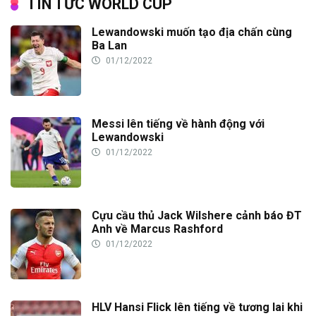
TIN TỨC WORLD CUP
Lewandowski muốn tạo địa chấn cùng
Ba Lan
01/12/2022
Messi lên tiếng về hành động với
Lewandowski
01/12/2022
Cựu cầu thủ Jack Wilshere cảnh báo ĐT
Anh về Marcus Rashford
01/12/2022
HLV Hansi Flick lên tiếng về tương lai khi