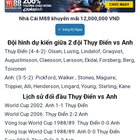
Nhà Cái M88 khuyến mãi 12,000,000 VND
Đăng Ký Ngay
Đội hình dự kiến giữa 2 đội Thụy Điển vs Anh
Thụy Điển (4-4-2): Olsen; Lustig, Lindelof, Graqvist,
Augustinsson, Claesson, Larsson, Ekdal, Forsberg; Berg,
Toivonen
Anh: (3-5-2): Pickford; Walker , Stones, Maguire;
Trippier, Alli, Henderson, Lingard, Young; Sterling, Kane
Lịch sử đối đầu Thụy Điển vs Anh
World Cup 2002: Anh 1-1 Thụy Điển
World Cup 2006: Thụy Điển 2-2 Anh
Vòng loại World Cup 1988/89: Thụy Điển 0-0 Anh
Vòng loại World Cup 1988/89: Anh 0-0 Thụy Điển