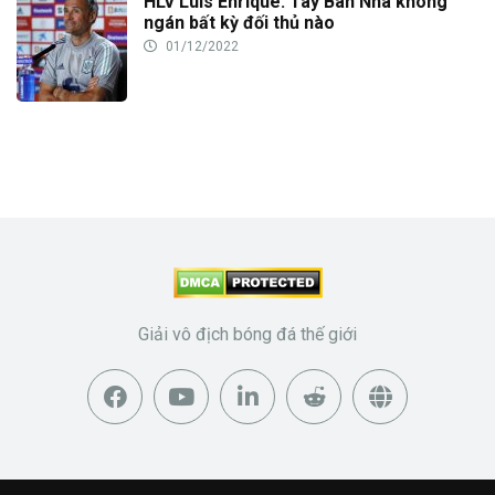
HLV Luis Enrique: Tây Ban Nha không
ngán bất kỳ đối thủ nào
01/12/2022
Giải vô địch bóng đá thế giới