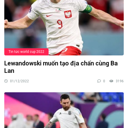
Tin tức world cup 2022
Lewandowski muốn tạo địa chấn cùng Ba
Lan
01/12/2022
0
3196