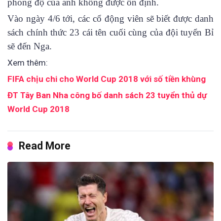
phong độ của anh không được ổn định.
Vào ngày 4/6 tới, các cổ động viên sẽ biết được danh
sách chính thức 23 cái tên cuối cùng của đội tuyển Bỉ
sẽ đến Nga.
Xem thêm:
FIFA chịu chi cho World Cup 2018 với số tiền khùng
ĐT Tây Ban Nha công bố danh sách 23 tuyển thủ dự
World Cup 2018
Read More