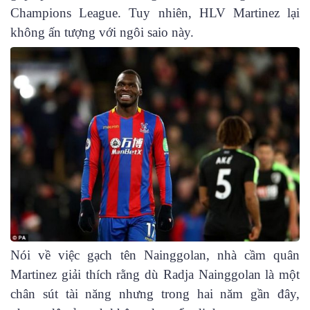
Champions League. Tuy nhiên, HLV Martinez lại
không ấn tượng với ngôi saio này.
Nói về việc gạch tên Nainggolan, nhà cầm quân
Martinez giải thích rằng dù Radja Nainggolan là một
chân sút tài năng nhưng trong hai năm gần đây,