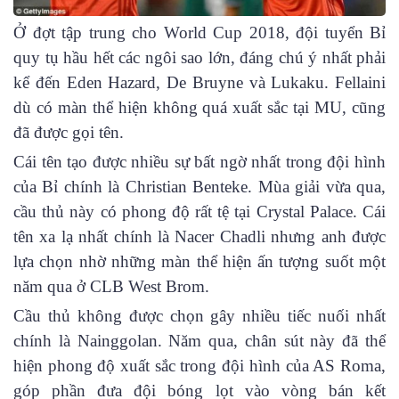
Ở đợt tập trung cho World Cup 2018, đội tuyển Bỉ
quy tụ hầu hết các ngôi sao lớn, đáng chú ý nhất phải
kể đến Eden Hazard, De Bruyne và Lukaku. Fellaini
dù có màn thể hiện không quá xuất sắc tại MU, cũng
đã được gọi tên.
Cái tên tạo được nhiều sự bất ngờ nhất trong đội hình
của Bỉ chính là Christian Benteke. Mùa giải vừa qua,
cầu thủ này có phong độ rất tệ tại Crystal Palace. Cái
tên xa lạ nhất chính là Nacer Chadli nhưng anh được
lựa chọn nhờ những màn thể hiện ấn tượng suốt một
năm qua ở CLB West Brom.
Cầu thủ không được chọn gây nhiều tiếc nuối nhất
chính là Nainggolan. Năm qua, chân sút này đã thể
hiện phong độ xuất sắc trong đội hình của AS Roma,
góp phần đưa đội bóng lọt vào vòng bán kết