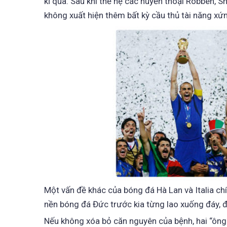
kỉ qua. Sau khi thế hệ các huyền thoại Robben, S
không xuất hiện thêm bất kỳ cầu thủ tài năng xứn
Một vấn đề khác của bóng đá Hà Lan và Italia ch
nền bóng đá Đức trước kia từng lao xuống đáy, để 
Nếu không xóa bỏ căn nguyên của bệnh, hai “ông l