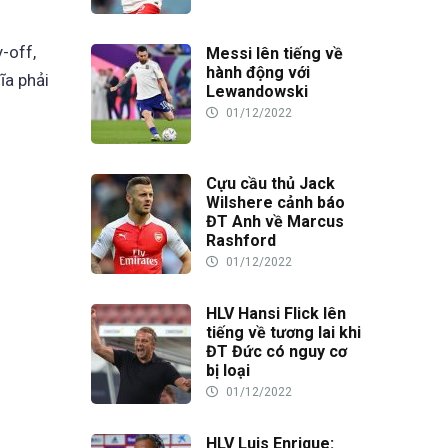
-off,
Messi lên tiếng về
hành động với
ĩa phải
Lewandowski
01/12/2022
Cựu cầu thủ Jack
Wilshere cảnh báo
ĐT Anh về Marcus
Rashford
01/12/2022
HLV Hansi Flick lên
tiếng về tương lai khi
ĐT Đức có nguy cơ
bị loại
01/12/2022
HLV Luis Enrique: