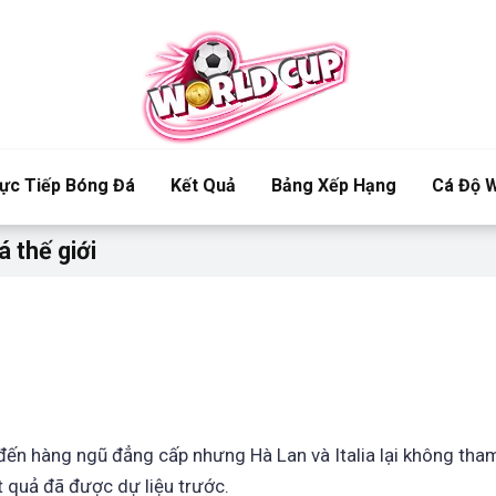
ực Tiếp Bóng Đá
Kết Quả
Bảng Xếp Hạng
Cá Độ W
á thế giới
đến hàng ngũ đẳng cấp nhưng Hà Lan và Italia lại không tha
 quả đã được dự liệu trước.