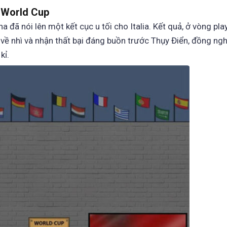
K World Cup
 đã nói lên một kết cục u tối cho Italia. Kết quả, ở vòng play
 về nhì và nhận thất bại đáng buồn trước Thụy Điển, đồng ngh
kỉ.