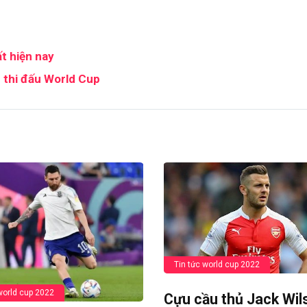
t hiện nay
h thi đấu World Cup
Tin tức world cup 2022
world cup 2022
Cựu cầu thủ Jack Wil