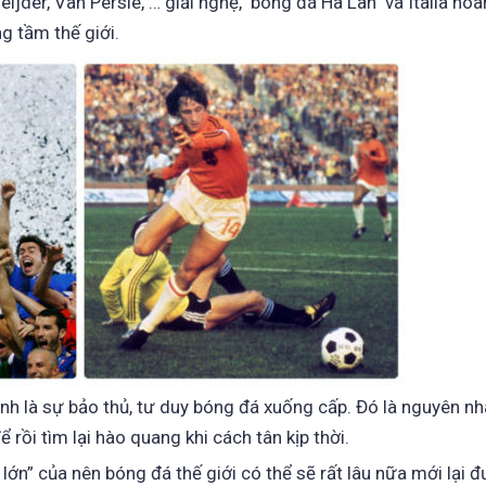
neijder, Van Persie, … giải nghệ, bóng đá Hà Lan và Italia ho
g tầm thế giới.
ính là sự bảo thủ, tư duy bóng đá xuống cấp. Đó là nguyên nh
rồi tìm lại hào quang khi cách tân kịp thời.
ớn” của nên bóng đá thế giới có thể sẽ rất lâu nữa mới lại 