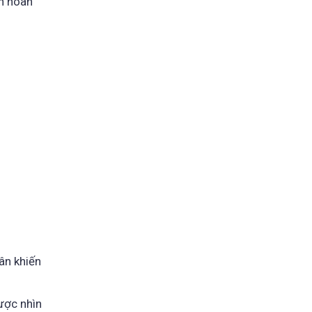
àn hoàn
ân khiến
được nhìn