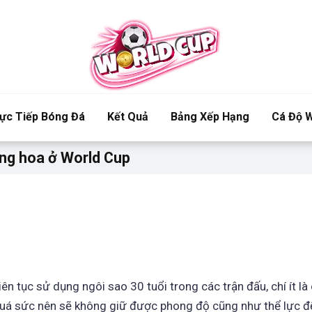
ực Tiếp Bóng Đá
Kết Quả
Bảng Xếp Hạng
Cá Độ W
ăng hoa ở World Cup
ên tục sử dụng ngôi sao 30 tuổi trong các trận đấu, chí ít là
 quá sức nên sẽ không giữ được phong độ cũng như thể lực đ