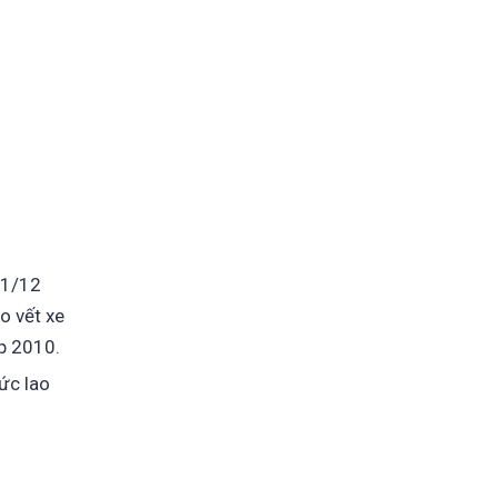
011/12
o vết xe
p 2010.
ức lao