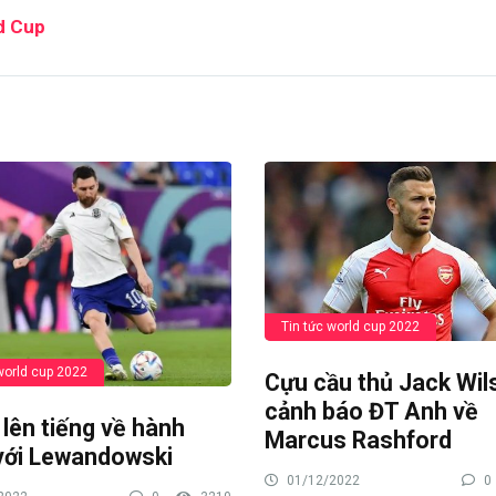
d Cup
Tin tức world cup 2022
world cup 2022
Cựu cầu thủ Jack Wil
cảnh báo ĐT Anh về
lên tiếng về hành
Marcus Rashford
với Lewandowski
01/12/2022
0