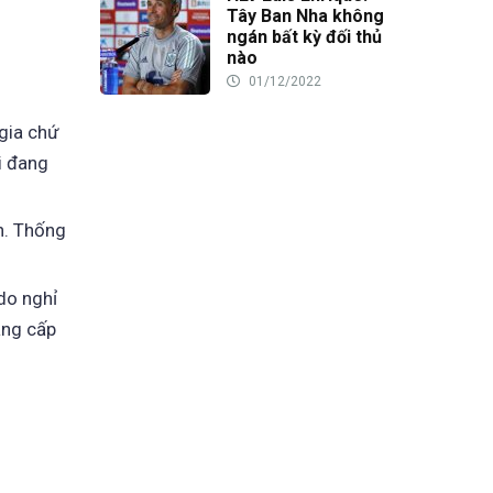
Tây Ban Nha không
ngán bất kỳ đối thủ
nào
01/12/2022
gia chứ
i đang
n. Thống
do nghỉ
ẳng cấp