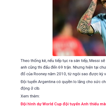
Theo thống kê, nếu tiếp tục ra sân tiếp, Messi sẽ
anh cũng thi đấu đến 69 trận. Nhưng hiện tại ch
đổ của Rooney năm 2010, từ ngôi sao được kỳ vọ
Đội tuyển Argentina có quyền lo lắng cho sức ch
động ở clb.
Xem thêm:
Đội hình dự World Cup đội tuyển Anh thiếu mà