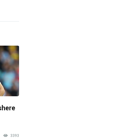
shere
3393