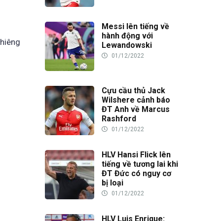
Messi lên tiếng về
hành động với
ghiêng
Lewandowski
01/12/2022
Cựu cầu thủ Jack
Wilshere cảnh báo
ĐT Anh về Marcus
Rashford
01/12/2022
HLV Hansi Flick lên
tiếng về tương lai khi
ĐT Đức có nguy cơ
bị loại
01/12/2022
HLV Luis Enrique: