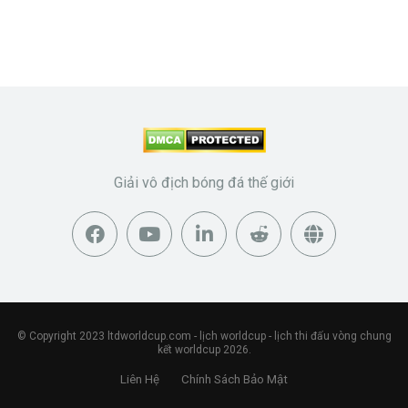
Giải vô địch bóng đá thế giới
© Copyright 2023
ltdworldcup.com
- lịch worldcup - lịch thi đấu vòng chung
kết worldcup 2026.
Liên Hệ
Chính Sách Bảo Mật