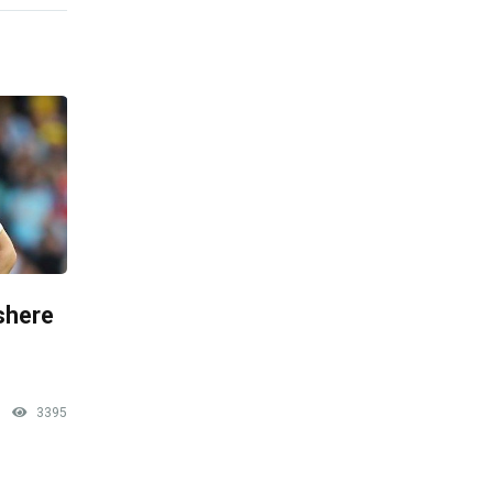
shere
3395