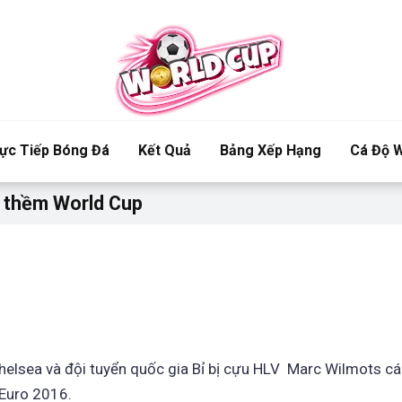
ực Tiếp Bóng Đá
Kết Quả
Bảng Xếp Hạng
Cá Độ W
c thềm World Cup
Chelsea và đội tuyển quốc gia Bỉ bị cựu HLV Marc Wilmots c
 Euro 2016.