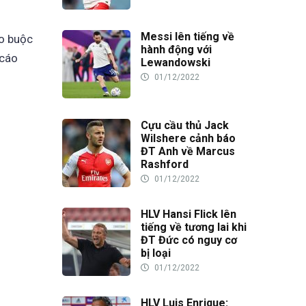
Messi lên tiếng về
áo buộc
hành động với
 cáo
Lewandowski
01/12/2022
Cựu cầu thủ Jack
Wilshere cảnh báo
ĐT Anh về Marcus
Rashford
01/12/2022
HLV Hansi Flick lên
tiếng về tương lai khi
ĐT Đức có nguy cơ
bị loại
01/12/2022
HLV Luis Enrique: