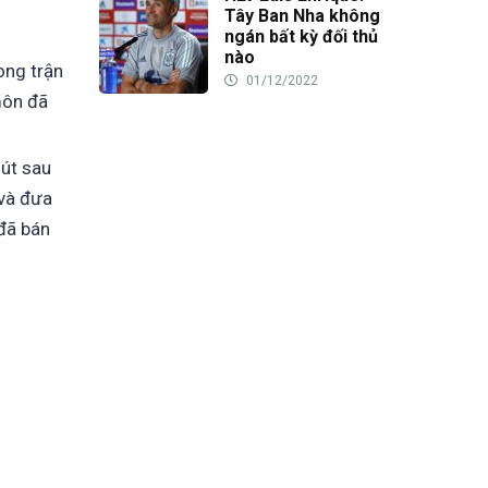
Tây Ban Nha không
ngán bất kỳ đối thủ
nào
ong trận
01/12/2022
môn đã
hút sau
 và đưa
 đã bán