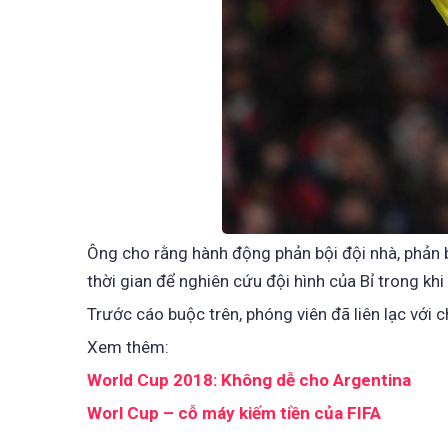
Ông cho rằng hành động phản bội đội nhà, phản 
thời gian để nghiên cứu đội hình của Bỉ trong kh
Trước cáo buộc trên, phóng viên đã liên lạc với 
Xem thêm:
World Cup 2018: Không dễ cho Argentina
Worl Cup – cỗ máy kiếm tiền của FIFA