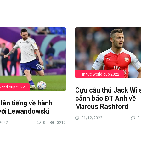
Tin tức world cup 2022
world cup 2022
Cựu cầu thủ Jack Wil
cảnh báo ĐT Anh về
lên tiếng về hành
Marcus Rashford
với Lewandowski
01/12/2022
0
2022
0
3212